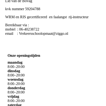
Lid van de Bovag
kvk nummer 59204788
WRM en RIS gecertificeerd en faalangst rij-instructeur
Bereikbaar via :
mobiel : 06-40238722
email : Verkeersschoolopmaat@ziggo.nl
Onze openingstijden
maandag
8
:
00
–
20
:
00
dinsdag
8
:
00
–
20
:
00
woensdag
8
:
00
–
20
:
00
donderdag
8
:
00
–
20
:
00
vrijdag
8
:
00
–
20
:
00
zaterdag